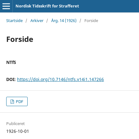
Nordisk Tidsskrift for Strafferet
Startside
/
Arkiver
/
Årg. 14 (1926)
/
Forside
Forside
NTfS
DOI:
https://doi.org/10.7146/ntfs.v14i1.147266
PDF
Publiceret
1926-10-01