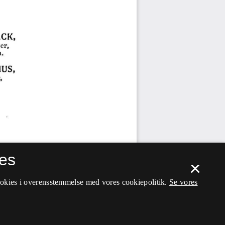
es
×
ookies i overensstemmelse med vores cookiepolitik.
Se vores