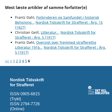
Mest læste artikler af samme forfatter(e)
Frantz Dahl,
Forbryderen og Samfundet i historisk
Belysning.
,
Nordisk Tidsskrift for Strafferet : Årg. 15
(1927)
Christian Geill,
Litteratur.
,
Nordisk Tidsskrift for
Strafferet : Årg. 5 (1917)
Frantz Dahl,
Oversigt over fremmed strafferetlig
Litteratur 1916.
,
Nordisk Tidsskrift for Strafferet : Årg.
5 (1917)
<<
<
1
2
3
4
5
6
Nordisk Tidsskrift
for Strafferet
ISSN 0905-6815
(Trykt)
ISSN 2794-7726
(Online)