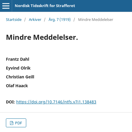
Nordisk Tidsskrift for Strafferet
Startside
/
Arkiver
/
Årg. 7 (1919)
/
Mindre Meddelelser
Mindre Meddelelser.
Frantz Dahl
Eyvind Olrik
Christian Geill
Olaf Haack
DOI:
https://doi.org/10.7146/ntfs.v7i1.138483
PDF