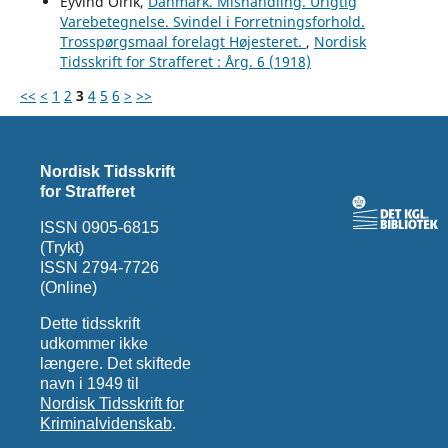
Eyvind Olrik,
Danmark. Mishandling. Urigtig
Varebetegnelse. Svindel i Forretningsforhold.
Trosspørgsmaal forelagt Højesteret.
,
Nordisk
Tidsskrift for Strafferet : Årg. 6 (1918)
<<
<
1
2
3
4
5
6
>
>>
Nordisk Tidsskrift
for Strafferet
ISSN 0905-6815
(Trykt)
ISSN 2794-7726
(Online)
Dette tidsskrift
udkommer ikke
længere. Det skiftede
navn i 1949 til
Nordisk Tidsskrift for
Kriminalvidenskab
.