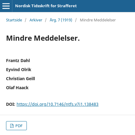
Nordisk Tidsskrift for Strafferet
Startside
/
Arkiver
/
Årg. 7 (1919)
/
Mindre Meddelelser
Mindre Meddelelser.
Frantz Dahl
Eyvind Olrik
Christian Geill
Olaf Haack
DOI:
https://doi.org/10.7146/ntfs.v7i1.138483
PDF