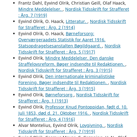
Frantz Dahl, Eyvind Olrik, Christian Geill, Olaf Haack,
Mindre Meddelelser.
,
Nordisk Tidsskrift for Strafferet
: Årg. 7 (1919)
Eyvind Olrik, O. Haack,
Litteratur.
,
Nordisk Tidsskrift
for Strafferet : Årg. 2 (1914)
Eyvind Olrik, O. Haack,
Børneforsorg:
Overværgeraadets Statistik for Aaret 1916.
Statsopdragelsesanstalten Bøgildgaard.
,
Nordisk
Tidsskrift for Strafferet : Årg. 5 (1917)
Eyvind Olrik,
Mindre Meddelelser. Den danske
Straffelovsreform. Bøger indsendte til Redaktionen.
,
Nordisk Tidsskrift for Strafferet : Årg. 3 (1915)
Eyvind Olrik,
Den internationale kriminalistiske
Forening. Bøger indsendte til Redaktionen.
,
Nordisk
Tidsskrift for Strafferet : Årg. 3 (1915)
Eyvind Olrik,
Børneforsorg
,
Nordisk Tidsskrift for
Strafferet : Årg. 1 (1913)
Eyvind Olrik,
Professor Knud Pontoppidan, født d. 10.
Juli 1853, død d. 21. Oktober 1916.
,
Nordisk Tidsskrift
for Strafferet : Årg. 4 (1916)
Alvar Montelius, Eyvind Olrik,
Lovgivning.
,
Nordisk
Tidsskrift for Strafferet : Årg. 7 (1919)