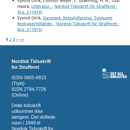
Eyvind Olrik, Cosmus Meyer, C. Grønning, H. N., Olaf
Haack,
Litteratur.
,
Nordisk Tidsskrift for Strafferet :
Årg. 2 (1914)
Eyvind Olrik,
Danmark. Retsvildfarelse. Tvivlsomt
Bedrageritilfælde.
,
Nordisk Tidsskrift for Strafferet :
Årg. 3 (1915)
1
2
3
>
>>
Nordisk Tidsskrift
for Strafferet
ISSN 0905-6815
(Trykt)
ISSN 2794-7726
(Online)
Dette tidsskrift
udkommer ikke
længere. Det skiftede
navn i 1949 til
Nordisk Tidsskrift for