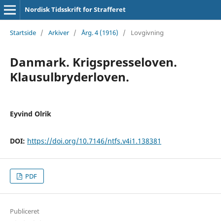
Nordisk Tidsskrift for Strafferet
Startside
/
Arkiver
/
Årg. 4 (1916)
/
Lovgivning
Danmark. Krigspresseloven.
Klausulbryderloven.
Eyvind Olrik
DOI:
https://doi.org/10.7146/ntfs.v4i1.138381
PDF
Publiceret