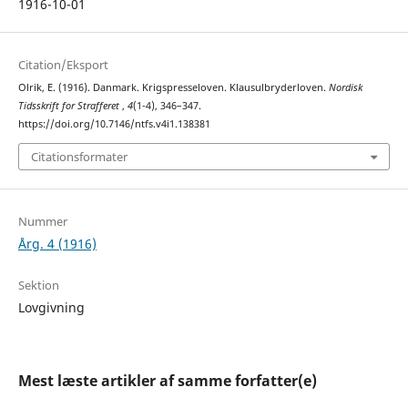
1916-10-01
Citation/Eksport
Olrik, E. (1916). Danmark. Krigspresseloven. Klausulbryderloven.
Nordisk
Tidsskrift for Strafferet
,
4
(1-4), 346–347.
https://doi.org/10.7146/ntfs.v4i1.138381
Citationsformater
Nummer
Årg. 4 (1916)
Sektion
Lovgivning
Mest læste artikler af samme forfatter(e)