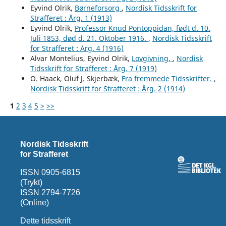
Eyvind Olrik,
Børneforsorg
,
Nordisk Tidsskrift for
Strafferet : Årg. 1 (1913)
Eyvind Olrik,
Professor Knud Pontoppidan, født d. 10.
Juli 1853, død d. 21. Oktober 1916.
,
Nordisk Tidsskrift
for Strafferet : Årg. 4 (1916)
Alvar Montelius, Eyvind Olrik,
Lovgivning.
,
Nordisk
Tidsskrift for Strafferet : Årg. 7 (1919)
O. Haack, Oluf J. Skjerbæk,
Fra fremmede Tidsskrifter.
,
Nordisk Tidsskrift for Strafferet : Årg. 2 (1914)
1
2
3
4
5
>
>>
Nordisk Tidsskrift
for Strafferet
ISSN 0905-6815
(Trykt)
ISSN 2794-7726
(Online)
Dette tidsskrift