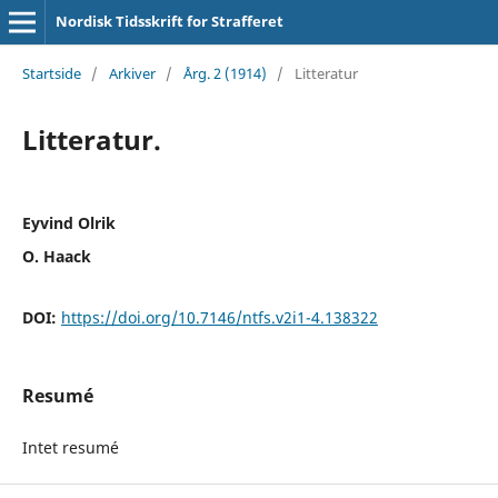
Nordisk Tidsskrift for Strafferet
Startside
/
Arkiver
/
Årg. 2 (1914)
/
Litteratur
Litteratur.
Eyvind Olrik
O. Haack
DOI:
https://doi.org/10.7146/ntfs.v2i1-4.138322
Resumé
Intet resumé