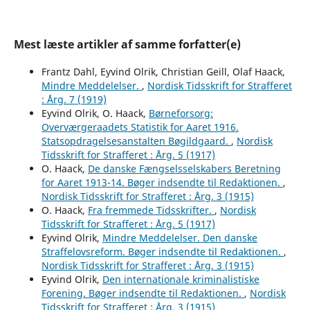
Mest læste artikler af samme forfatter(e)
Frantz Dahl, Eyvind Olrik, Christian Geill, Olaf Haack,
Mindre Meddelelser.
,
Nordisk Tidsskrift for Strafferet
: Årg. 7 (1919)
Eyvind Olrik, O. Haack,
Børneforsorg:
Overværgeraadets Statistik for Aaret 1916.
Statsopdragelsesanstalten Bøgildgaard.
,
Nordisk
Tidsskrift for Strafferet : Årg. 5 (1917)
O. Haack,
De danske Fængselsselskabers Beretning
for Aaret 1913-14. Bøger indsendte til Redaktionen.
,
Nordisk Tidsskrift for Strafferet : Årg. 3 (1915)
O. Haack,
Fra fremmede Tidsskrifter.
,
Nordisk
Tidsskrift for Strafferet : Årg. 5 (1917)
Eyvind Olrik,
Mindre Meddelelser. Den danske
Straffelovsreform. Bøger indsendte til Redaktionen.
,
Nordisk Tidsskrift for Strafferet : Årg. 3 (1915)
Eyvind Olrik,
Den internationale kriminalistiske
Forening. Bøger indsendte til Redaktionen.
,
Nordisk
Tidsskrift for Strafferet : Årg. 3 (1915)