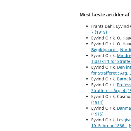
Mest læste artikler af
Frantz Dahl, Eyvind O
7 (1919)
Eyvind Olrik, O. Haa
Eyvind Olrik, O. Haa
Bøgildgaard.
,
Nordi
Eyvind Olrik,
Mindre
Tidsskrift for Straffe
Eyvind Olrik,
Den int
for Strafferet : Årg. 
Eyvind Olrik,
Børnef
Eyvind Olrik,
Profess
Strafferet : Årg. 4 (
Eyvind Olrik, Cosmu
(1914)
Eyvind Olrik,
Danmark
(1915)
Eyvind Olrik,
Lovgivn
10. Februar 1866.
,
N