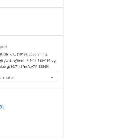
1
sport
 & Olrik, E. (1919). Lovgivning.
ift for Strafferet
,
7
(1-4), 185–191 og
oi.org/10.7146/ntfs.v7i1.138494
formater
9)