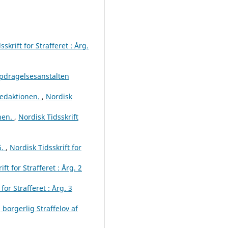
skrift for Strafferet : Årg.
opdragelsesanstalten
Redaktionen.
,
Nordisk
onen.
,
Nordisk Tidsskrift
6.
,
Nordisk Tidsskrift for
ft for Strafferet : Årg. 2
for Strafferet : Årg. 3
 borgerlig Straffelov af