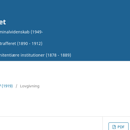
et
iminalvidenskab (1949-
rafferet (1890 - 1912)
itentiære institutioner (1878 - 1889)
7 (1919)
/
Lovgivning
PDF