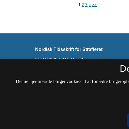
1
2
3
>
>>
Nordisk Tidsskrift for Strafferet
ISSN 0905-6815 (Trykt)
ISSN 2794-7726 (Online)
D
Dette tidsskrift udkommer ikke længere. Det ski
Denne hjemmeside bruger cookies til at forbedre brugerople
Nordisk Tidsskrift for Kriminalvidenskab
.
Tilgængelighedserklæring