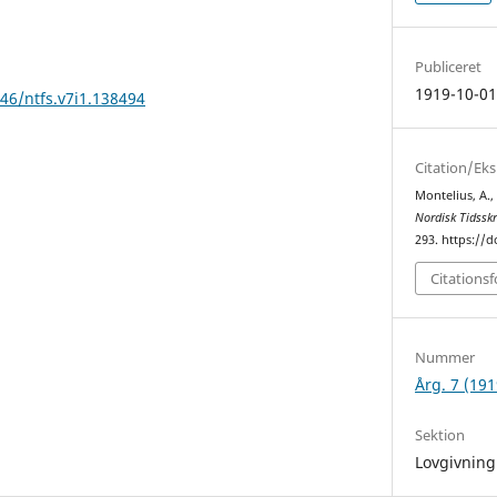
Publiceret
1919-10-0
146/ntfs.v7i1.138494
Citation/Ek
Montelius, A.,
Nordisk Tidsskr
293. https://d
Citations
Nummer
Årg. 7 (191
Sektion
Lovgivning