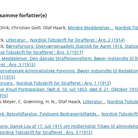
 samme forfatter(e)
lrik, Christian Geill, Olaf Haack,
Mindre Meddelelser.
,
Nordisk Tids
ck,
Litteratur.
,
Nordisk Tidsskrift for Strafferet : Årg. 2 (1914)
ck,
Børneforsorg: Overværgeraadets Statistik for Aaret 1916. Stats
sk Tidsskrift for Strafferet : Årg. 5 (1917)
 Meddelelser. Den danske Straffelovsreform. Bøger indsendte til 
ret : Årg. 3 (1915)
ernationale kriminalistiske Forening. Bøger indsendte til Redakti
3 (1915)
orsorg
,
Nordisk Tidsskrift for Strafferet : Årg. 1 (1913)
or Knud Pontoppidan, født d. 10. Juli 1853, død d. 21. Oktober 191
1916)
s Meyer, C. Grønning, H. N., Olaf Haack,
Litteratur.
,
Nordisk Tidsskri
. Retsvildfarelse. Tvivlsomt Bedrageritilfælde.
,
Nordisk Tidsskrift 
ing. Dansk Lov af 17. Juli 1915 om midlertidigt Tillæg til almindelig
ordisk Tidsskrift for Strafferet : Årg. 3 (1915)