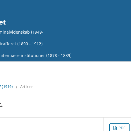
et
iminalvidenskab (1949-
rafferet (1890 - 1912)
itentiære institutioner (1878 - 1889)
7 (1919)
/
Artikler
.
PDF