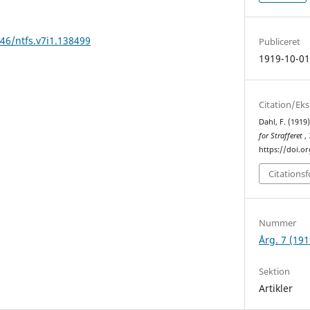
146/ntfs.v7i1.138499
Publiceret
1919-10-0
Citation/Ek
Dahl, F. (1919
for Strafferet
,
https://doi.or
Citations
Nummer
Årg. 7 (191
Sektion
Artikler