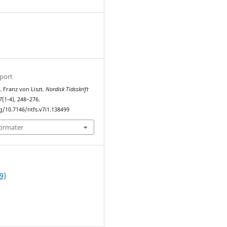
1
sport
). Franz von Liszt.
Nordisk Tidsskrift
7
(1-4), 248–276.
g/10.7146/ntfs.v7i1.138499
formater
9)