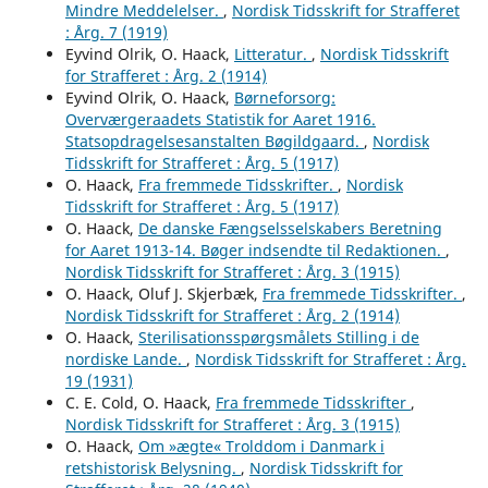
Mindre Meddelelser.
,
Nordisk Tidsskrift for Strafferet
: Årg. 7 (1919)
Eyvind Olrik, O. Haack,
Litteratur.
,
Nordisk Tidsskrift
for Strafferet : Årg. 2 (1914)
Eyvind Olrik, O. Haack,
Børneforsorg:
Overværgeraadets Statistik for Aaret 1916.
Statsopdragelsesanstalten Bøgildgaard.
,
Nordisk
Tidsskrift for Strafferet : Årg. 5 (1917)
O. Haack,
Fra fremmede Tidsskrifter.
,
Nordisk
Tidsskrift for Strafferet : Årg. 5 (1917)
O. Haack,
De danske Fængselsselskabers Beretning
for Aaret 1913-14. Bøger indsendte til Redaktionen.
,
Nordisk Tidsskrift for Strafferet : Årg. 3 (1915)
O. Haack, Oluf J. Skjerbæk,
Fra fremmede Tidsskrifter.
,
Nordisk Tidsskrift for Strafferet : Årg. 2 (1914)
O. Haack,
Sterilisationsspørgsmålets Stilling i de
nordiske Lande.
,
Nordisk Tidsskrift for Strafferet : Årg.
19 (1931)
C. E. Cold, O. Haack,
Fra fremmede Tidsskrifter
,
Nordisk Tidsskrift for Strafferet : Årg. 3 (1915)
O. Haack,
Om »ægte« Trolddom i Danmark i
retshistorisk Belysning.
,
Nordisk Tidsskrift for