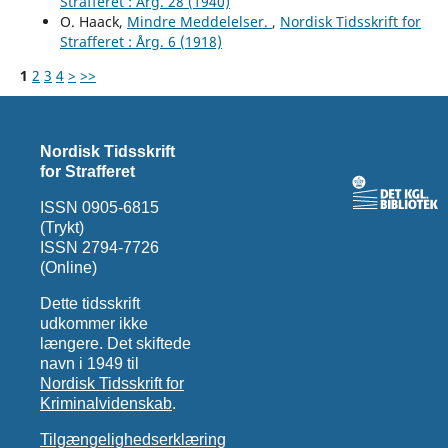
Strafferet : Årg. 28 (1940)
O. Haack,
Mindre Meddelelser.
,
Nordisk Tidsskrift for
Strafferet : Årg. 6 (1918)
1
2
3
4
>
>>
Nordisk Tidsskrift
for Strafferet
ISSN 0905-6815
(Trykt)
ISSN 2794-7726
(Online)
Dette tidsskrift
udkommer ikke
længere. Det skiftede
navn i 1949 til
Nordisk Tidsskrift for
Kriminalvidenskab
.
Tilgængelighedserklæring