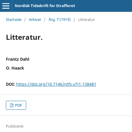
Nordisk Tidsskrift for Strafferet
Startside
/
Arkiver
/
Årg. 7 (1919)
/
Litteratur
Litteratur.
Frantz Dahl
O. Haack
DOI:
https://doi.org/10.7146/ntfs.v7i1.138481
PDF
Publiceret