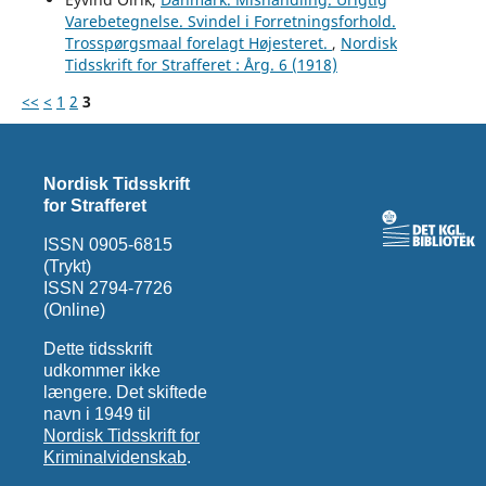
Varebetegnelse. Svindel i Forretningsforhold.
Trosspørgsmaal forelagt Højesteret.
,
Nordisk
Tidsskrift for Strafferet : Årg. 6 (1918)
<<
<
1
2
3
Nordisk Tidsskrift
for Strafferet
ISSN 0905-6815
(Trykt)
ISSN 2794-7726
(Online)
Dette tidsskrift
udkommer ikke
længere. Det skiftede
navn i 1949 til
Nordisk Tidsskrift for
Kriminalvidenskab
.