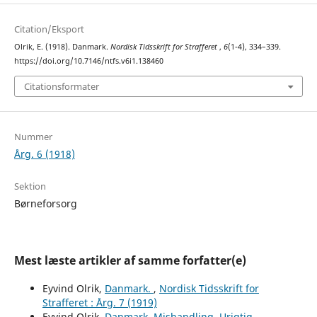
Citation/Eksport
Olrik, E. (1918). Danmark.
Nordisk Tidsskrift for Strafferet
,
6
(1-4), 334–339.
https://doi.org/10.7146/ntfs.v6i1.138460
Citationsformater
Nummer
Årg. 6 (1918)
Sektion
Børneforsorg
Mest læste artikler af samme forfatter(e)
Eyvind Olrik,
Danmark.
,
Nordisk Tidsskrift for
Strafferet : Årg. 7 (1919)
Eyvind Olrik,
Danmark. Mishandling. Urigtig