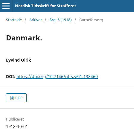
Nordisk Tidsskrift for Strafferet
Startside
/
Arkiver
/
Årg. 6 (1918)
/
Børneforsorg
Danmark.
Eyvind Olrik
DOI:
https://doi.org/10.7146/ntfs.v6i1.138460
PDF
Publiceret
1918-10-01