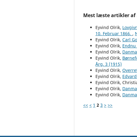
Mest læste artikler af
Eyvind Olrik,
Lovgivn
10. Februar 1866.
,
N
Eyvind Olrik,
Carl G
Eyvind Olrik,
Endnu 
Eyvind Olrik,
Danmar
Eyvind Olrik,
Børnef
Årg. 3 (1915)
Eyvind Olrik,
Overret
Eyvind Olrik,
Edvard
Eyvind Olrik, Christi
Eyvind Olrik,
Danmar
Eyvind Olrik,
Danmar
<<
<
1
2
3
>
>>