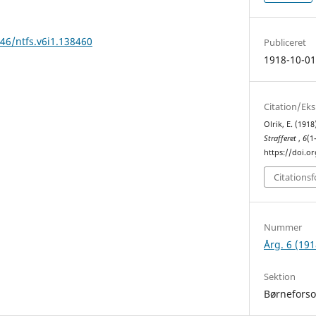
146/ntfs.v6i1.138460
Publiceret
1918-10-0
Citation/Ek
Olrik, E. (191
Strafferet
,
6
(1
https://doi.or
Citations
Nummer
Årg. 6 (191
Sektion
Børnefors