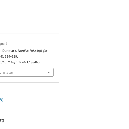
1
sport
8). Danmark.
Nordisk Tidsskrift for
-4), 334–339.
g/10.7146/ntfs.v6i1.138460
formater
8)
org