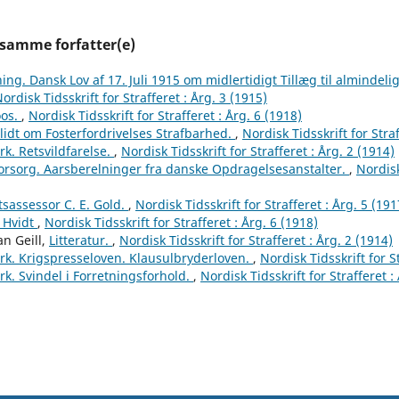
 samme forfatter(e)
ing. Dansk Lov af 17. Juli 1915 om midlertidigt Tillæg til almindelig
ordisk Tidsskrift for Strafferet : Årg. 3 (1915)
oos.
,
Nordisk Tidsskrift for Strafferet : Årg. 6 (1918)
lidt om Fosterfordrivelses Strafbarhed.
,
Nordisk Tidsskrift for Straf
k. Retsvildfarelse.
,
Nordisk Tidsskrift for Strafferet : Årg. 2 (1914)
orsorg. Aarsberelninger fra danske Opdragelsesanstalter.
,
Nordisk
sassessor C. E. Gold.
,
Nordisk Tidsskrift for Strafferet : Årg. 5 (191
 Hvidt
,
Nordisk Tidsskrift for Strafferet : Årg. 6 (1918)
an Geill,
Litteratur.
,
Nordisk Tidsskrift for Strafferet : Årg. 2 (1914)
k. Krigspresseloven. Klausulbryderloven.
,
Nordisk Tidsskrift for S
k. Svindel i Forretningsforhold.
,
Nordisk Tidsskrift for Strafferet :