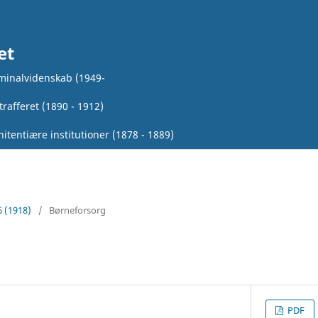
et
iminalvidenskab (1949-
rafferet (1890 - 1912)
itentiære institutioner (1878 - 1889)
6 (1918)
/
Børneforsorg
PDF