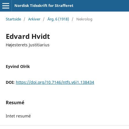
Nordisk Tidsskrift for Strafferet
Startside
/
Arkiver
/
Årg. 6 (1918)
/
Nekrolog
Edvard Hvidt
Højesterets Justitiarius
Eyvind Olrik
DOI:
https://doi.org/10.7146/ntfs.v6i1.138434
Resumé
Intet resumé