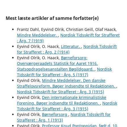
Mest læste artikler af samme forfatter(e)
Frantz Dahl, Eyvind Olrik, Christian Geill, Olaf Haack,
Mindre Meddelelser.
,
Nordisk Tidsskrift for Strafferet
: Årg. 7 (1919)
Eyvind Olrik, O. Haack,
Litteratur.
,
Nordisk Tidsskrift
for Strafferet : Årg. 2 (1914)
Eyvind Olrik, O. Haack,
Børneforsorg:
Overværgeraadets Statistik for Aaret 1916.
Statsopdragelsesanstalten Bøgildgaard.
,
Nordisk
Tidsskrift for Strafferet : Årg. 5 (1917)
Eyvind Olrik,
Mindre Meddelelser. Den danske
Straffelovsreform. Bøger indsendte til Redaktionen.
,
Nordisk Tidsskrift for Strafferet : Årg. 3 (1915)
Eyvind Olrik,
Den internationale kriminalistiske
Forening. Bøger indsendte til Redaktionen.
,
Nordisk
Tidsskrift for Strafferet : Årg. 3 (1915)
Eyvind Olrik,
Børneforsorg
,
Nordisk Tidsskrift for
Strafferet : Årg. 1 (1913)
Eyvind Olrik,
Professor Knud Pontoppidan, født d. 10.