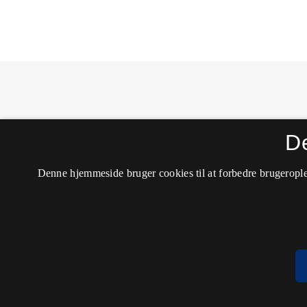
MONA - Matematik- og Naturfagsdidaktik
D
ISSN 1604-8628 (Trykt)
ISSN 2245-8948 (Online)
Tilgængelighedserklæring
Denne hjemmeside bruger cookies til at forbedre brugerople