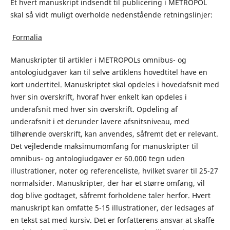
Et hvert manuskript indsendt til publicering i METROPOL
skal så vidt muligt overholde nedenstående retningslinjer:
Formalia
Manuskripter til artikler i METROPOLs omnibus- og
antologiudgaver kan til selve artiklens hovedtitel have en
kort undertitel. Manuskriptet skal opdeles i hovedafsnit med
hver sin overskrift, hvoraf hver enkelt kan opdeles i
underafsnit med hver sin overskrift. Opdeling af
underafsnit i et derunder lavere afsnitsniveau, med
tilhørende overskrift, kan anvendes, såfremt det er relevant.
Det vejledende maksimumomfang for manuskripter til
omnibus- og antologiudgaver er 60.000 tegn uden
illustrationer, noter og referenceliste, hvilket svarer til 25-27
normalsider. Manuskripter, der har et større omfang, vil
dog blive godtaget, såfremt forholdene taler herfor. Hvert
manuskript kan omfatte 5-15 illustrationer, der ledsages af
en tekst sat med kursiv. Det er forfatterens ansvar at skaffe