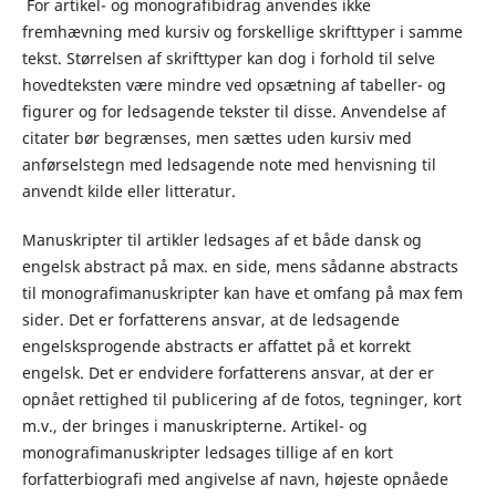
For artikel- og monografibidrag anvendes ikke
fremhævning med kursiv og forskellige skrifttyper i samme
tekst. Størrelsen af skrifttyper kan dog i forhold til selve
hovedteksten være mindre ved opsætning af tabeller- og
figurer og for ledsagende tekster til disse. Anvendelse af
citater bør begrænses, men sættes uden kursiv med
anførselstegn med ledsagende note med henvisning til
anvendt kilde eller litteratur.
Manuskripter til artikler ledsages af et både dansk og
engelsk abstract på max. en side, mens sådanne abstracts
til monografimanuskripter kan have et omfang på max fem
sider. Det er forfatterens ansvar, at de ledsagende
engelsksprogende abstracts er affattet på et korrekt
engelsk. Det er endvidere forfatterens ansvar, at der er
opnået rettighed til publicering af de fotos, tegninger, kort
m.v., der bringes i manuskripterne. Artikel- og
monografimanuskripter ledsages tillige af en kort
forfatterbiografi med angivelse af navn, højeste opnåede