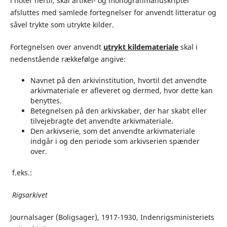
i noter hertil, skal artikel- og monografimanuskripter
afsluttes med samlede fortegnelser for anvendt litteratur og
såvel trykte som utrykte kilder.
Fortegnelsen over anvendt
utrykt kildemateriale
skal i
nedenstående rækkefølge angive:
Navnet på den arkivinstitution, hvortil det anvendte
arkivmateriale er afleveret og dermed, hvor dette kan
benyttes.
Betegnelsen på den arkivskaber, der har skabt eller
tilvejebragte det anvendte arkivmateriale.
Den arkivserie, som det anvendte arkivmateriale
indgår i og den periode som arkivserien spænder
over.
f.eks.:
Rigsarkivet
Journalsager (Boligsager), 1917-1930, Indenrigsministeriets