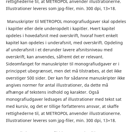
rettighederne til, at METROPOL anvender illustrationerne.
Illustrationer leveres som jpg-filer, min. 300 dpi, 13×18.
Manuskripter til METROPOL monografiudgaver skal opdeles
i kapitler eller dele underopdelt i kapitler. Hvert kapitel
opdeles i hovedafsnit med overskrift, hvoraf hvert enkelt
kapitel kan opdeles i underafsnit, med overskrift. Opdeling
af underafsnit i et derunder lavere afsnitsniveau med
overskrift, kan anvendes, såfremt det er relevant.
Sideomfanget for manuskripter til monografiudgaver er i
princippet ubegrænset, men det må tilstræbes, at det ikke
overstiger 500 sider. Der kan for sådanne manuskripter ikke
angives normer for antal illustrationer, da dette må
afhænge af tekstens indhold og karakter. Også
monografiudgaver ledsages af illustrationer med tekst sat
med kursiv, og det er tillige forfatterens ansvar, at skaffe
rettighederne til, at METROPOL anvender illustrationerne.
Illustrationer leveres som jpg-filer, min. 300 dpi, 13×18.