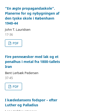
“En ægte propagandaskole”.
Planerne for og nybygningen af
den tyske skole i København
1940-44
John T. Lauridsen
17-36
PDF
Fire penneæsker med lak og et
penalhus i metal fra 1800-tallets
Iran
Bent Lerbæk Pedersen
37-45
PDF
I kædedansens fodspor – efter
Luther og Palladius