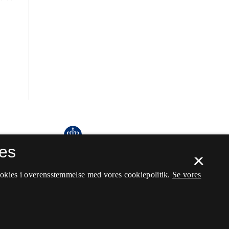
es
×
ookies i overensstemmelse med vores cookiepolitik.
Se vores