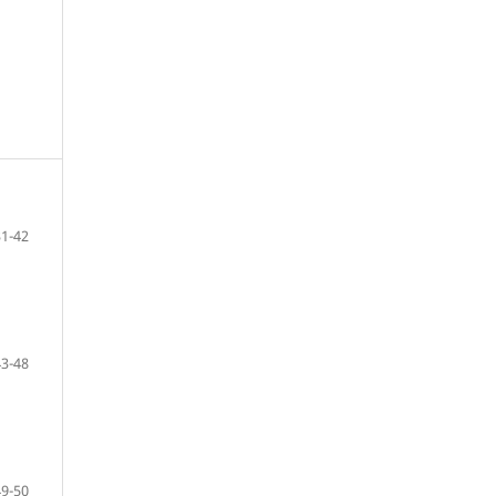
31-42
43-48
49-50