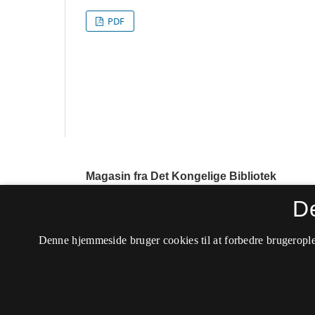
PDF
Magasin fra Det Kongelige Bibliotek
ISSN 0905-5533 (Trykt)
D
ISSN 1904-4348 (Online)
Denne hjemmeside bruger cookies til at forbedre brugerople
Tidsskriftet ophørte i 2017.
Tilgængelighedserklæring