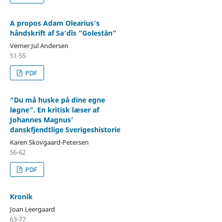
A propos Adam Olearius’s
håndskrift af Sa’dîs ”Golestân”
Verner Jul Andersen
51-55
PDF
”Du må huske på dine egne
løgne”. En kritisk læser af
Johannes Magnus’
danskfjendtlige Sverigeshistorie
Karen Skovgaard-Petersen
56-62
PDF
Kronik
Joan Leergaard
63-77