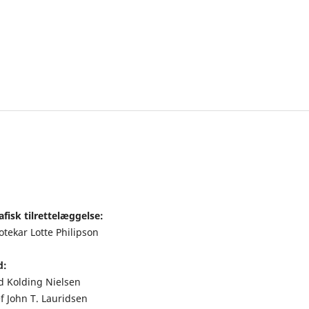
fisk tilrettelæggelse:
otekar Lotte Philipson
d:
nd Kolding Nielsen
f John T. Lauridsen