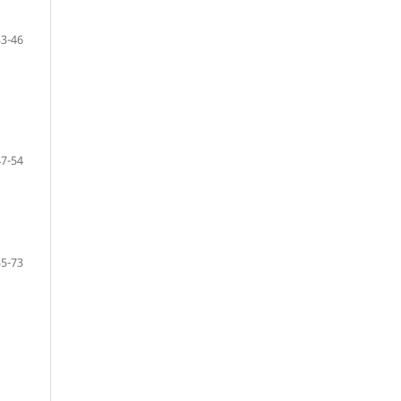
33-46
47-54
55-73