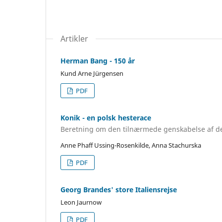
Artikler
Herman Bang - 150 år
Kund Arne Jürgensen
PDF
Konik - en polsk hesterace
Beretning om den tilnærmede genskabelse af de
Anne Phaff Ussing-Rosenkilde, Anna Stachurska
PDF
Georg Brandes' store Italiensrejse
Leon Jaurnow
PDF