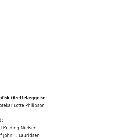
fisk tilrettelæggelse:
otekar Lotte Philipson
d:
nd Kolding Nielsen
f John T. Lauridsen