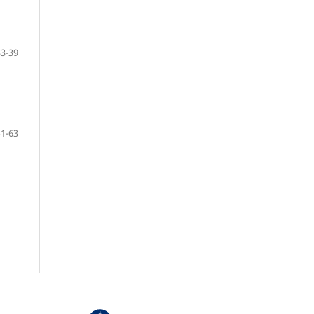
33-39
41-63