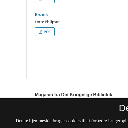
Kronik
Lotte Philipson
PDF
Magasin fra Det Kongelige Bibliotek
ISSN 0905-5533 (Trykt)
D
ISSN 1904-4348 (Online)
Denne hjemmeside bruger cookies til at forbedre brugerople
Tidsskriftet ophørte i 2017.