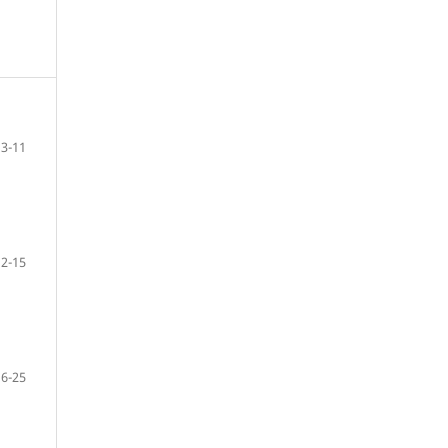
3-11
12-15
16-25