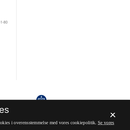
61-80
es
×
ookies i overensstemmelse med vores cookiepolitik.
Se vores