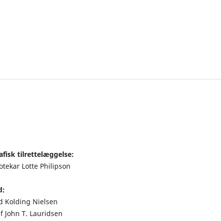
fisk tilrettelæggelse:
otekar Lotte Philipson
d:
nd Kolding Nielsen
f John T. Lauridsen