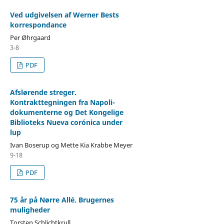
Ved udgivelsen af Werner Bests
korrespondance
Per Øhrgaard
3-8
PDF
Afslørende streger.
Kontrakttegningen fra Napoli-
dokumenterne og Det Kongelige
Biblioteks Nueva corónica under
lup
Ivan Boserup og Mette Kia Krabbe Meyer
9-18
PDF
75 år på Nørre Allé. Brugernes
muligheder
Torsten Schlichtkrull