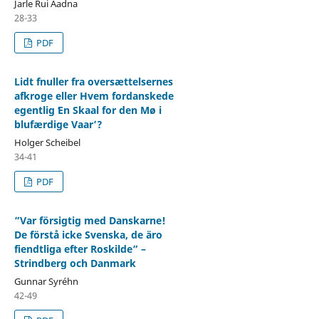
Jarle Rui Aadna
28-33
PDF
Lidt fnuller fra oversættelsernes
afkroge eller Hvem fordanskede
egentlig ʻEn Skaal for den Mø i
blufærdige Vaar’?
Holger Scheibel
34-41
PDF
”Var försigtig med Danskarne!
De förstå icke Svenska, de äro
fiendtliga efter Roskilde” –
Strindberg och Danmark
Gunnar Syréhn
42-49