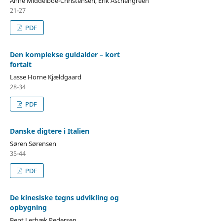
Anne Middelboe-Christensen, Erik Aschengreen
21-27
PDF
Den komplekse guldalder – kort
fortalt
Lasse Horne Kjældgaard
28-34
PDF
Danske digtere i Italien
Søren Sørensen
35-44
PDF
De kinesiske tegns udvikling og
opbygning
Bent Lerbæk Pedersen