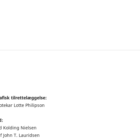
fisk tilrettelæggelse:
otekar Lotte Philipson
d:
nd Kolding Nielsen
f John T. Lauridsen