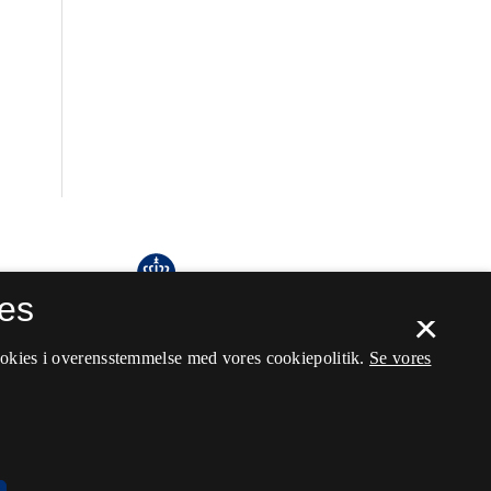
es
×
ookies i overensstemmelse med vores cookiepolitik.
Se vores