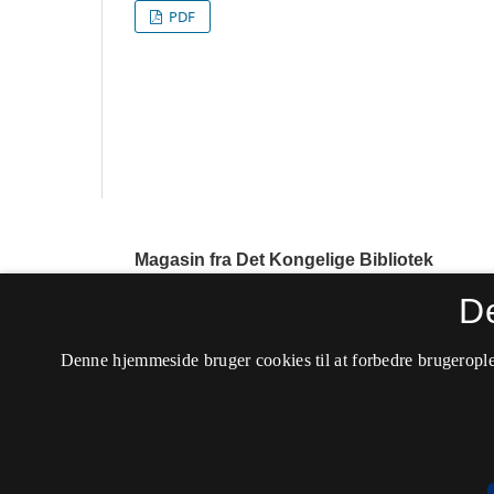
PDF
Magasin fra Det Kongelige Bibliotek
ISSN 0905-5533 (Trykt)
D
ISSN 1904-4348 (Online)
Denne hjemmeside bruger cookies til at forbedre brugerople
Tidsskriftet ophørte i 2017.
Tilgængelighedserklæring