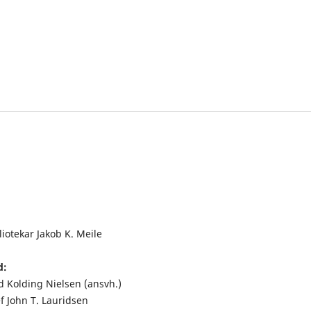
iotekar Jakob K. Meile
d:
d Kolding Nielsen (ansvh.)
f John T. Lauridsen