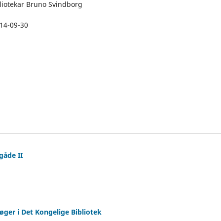
liotekar Bruno Svindborg
14-09-30
gåde II
øger i Det Kongelige Bibliotek