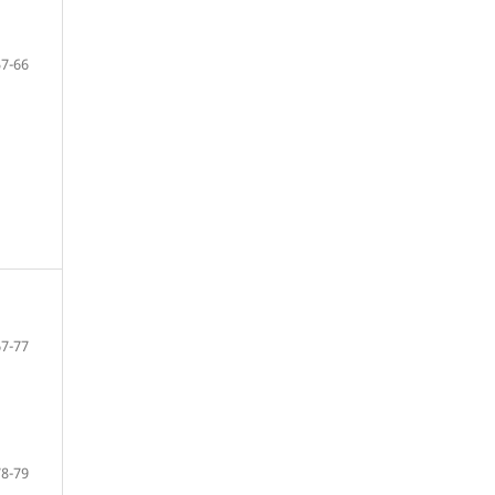
57-66
67-77
78-79