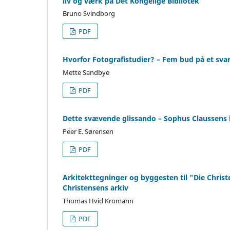
liv og værk på Det Kongelige Bibliotek
Bruno Svindborg
PDF
Hvorfor Fotografistudier? – Fem bud på et sva
Mette Sandbye
PDF
Dette svævende glissando – Sophus Claussens 
Peer E. Sørensen
PDF
Arkitekttegninger og byggesten til "Die Chris
Christensens arkiv
Thomas Hvid Kromann
PDF