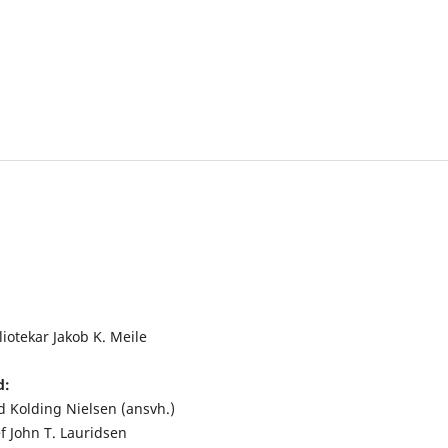
iotekar Jakob K. Meile
d:
d Kolding Nielsen (ansvh.)
f John T. Lauridsen