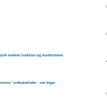
r
lyrik mellem tradition og modernisme
tensens" ordkatedraler – om Inger