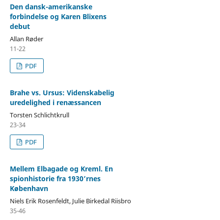
Den dansk-amerikanske
forbindelse og Karen Blixens
debut
Allan Røder
11-22
PDF
Brahe vs. Ursus: Videnskabelig
uredelighed i renæssancen
Torsten Schlichtkrull
23-34
PDF
Mellem Elbagade og Kreml. En
spionhistorie fra 1930’rnes
København
Niels Erik Rosenfeldt, Julie Birkedal Riisbro
35-46