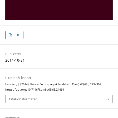
PDF
Publiceret
2014-10-31
Citation/Eksport
Laursen, J. (2014). Kalø – En bog og et landskab.
Kuml
,
63
(63), 293–308.
https://doi.org/10.7146/kuml.v63i63.24469
Citationsformater
Nummer