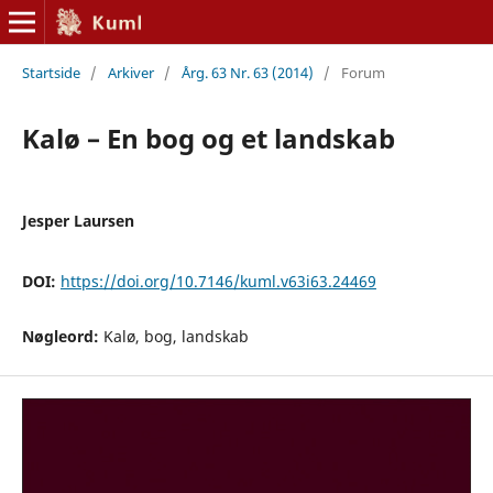
Startside
/
Arkiver
/
Årg. 63 Nr. 63 (2014)
/
Forum
Kalø – En bog og et landskab
Jesper Laursen
DOI:
https://doi.org/10.7146/kuml.v63i63.24469
Nøgleord:
Kalø, bog, landskab