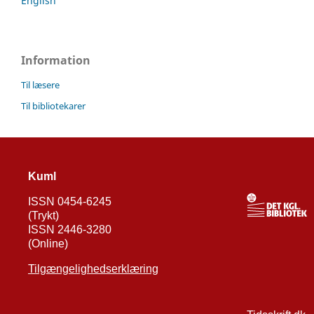
English
Information
Til læsere
Til bibliotekarer
Kuml
ISSN 0454-6245
(Trykt)
ISSN 2446-3280
(Online)
Tilgængelighedserklæring