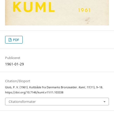
PDF
Publiceret
1961-01-29
Citation/Eksport
Glob, P. V. (1961). Kultbåde fra Danmarks Bronzealder.
Kuml
,
11
(11), 9–18.
https://doi.org/10.7146/kuml.v11i11.103338
Citationsformater