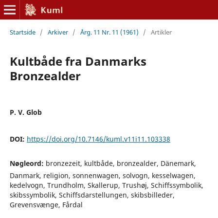
Startside
/
Arkiver
/
Årg. 11 Nr. 11 (1961)
/
Artikler
Kultbåde fra Danmarks
Bronzealder
P. V. Glob
DOI:
https://doi.org/10.7146/kuml.v11i11.103338
Nøgleord:
bronzezeit, kultbåde, bronzealder, Dänemark,
Danmark, religion, sonnenwagen, solvogn, kesselwagen,
kedelvogn, Trundholm, Skallerup, Trushøj, Schiffssymbolik,
skibssymbolik, Schiffsdarstellungen, skibsbilleder,
Grevensvænge, Fårdal