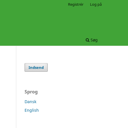
Registrér
Log på
Søg
Indsend
Sprog
Dansk
English