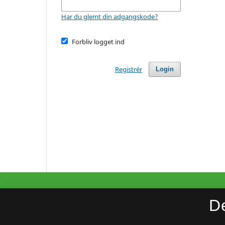
Har du glemt din adgangskode?
Forbliv logget ind
Registrér
Login
Klart språk i Norden
D
ISSN 2323-4113 (Trykt)