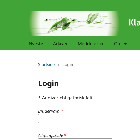
Nyeste
Arkiver
Meddelelser
Om
Startside
/
Login
Login
* Angiver obligatorisk felt
Brugernavn
*
Adgangskode
*