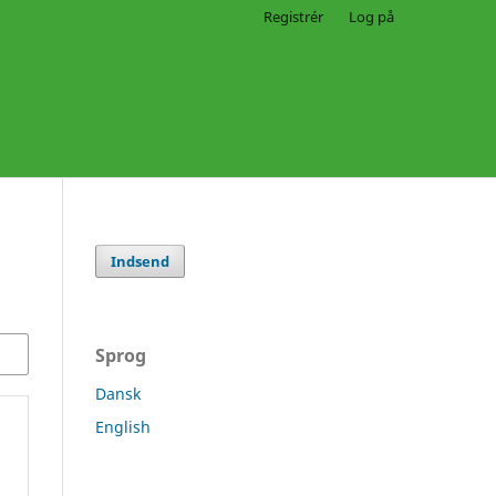
Registrér
Log på
Indsend
Sprog
Dansk
English