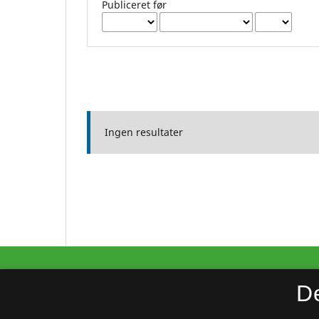
Publiceret før
Ingen resultater
Klart språk i Norden
D
ISSN 2323-4113 (Trykt)