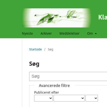
Nyeste
Arkiver
Meddelelser
Om
Startside
/
Søg
Søg
Avancerede filtre
Publiceret efter