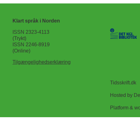
Klart språk i Norden
ISSN 2323-4113
(Trykt)
ISSN 2246-8919
(Online)
Tilgængelighedserklæring