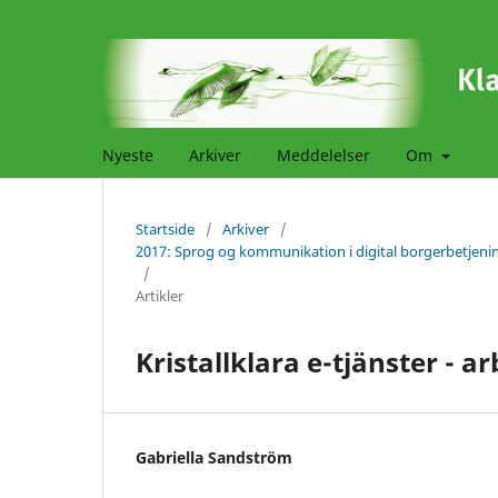
Nyeste
Arkiver
Meddelelser
Om
Startside
/
Arkiver
/
2017: Sprog og kommunikation i digital borgerbetjenin
/
Artikler
Kristallklara e-tjänster - 
Gabriella Sandström