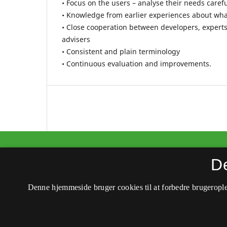
• Focus on the users – analyse their needs carefu
• Knowledge from earlier experiences about what 
• Close cooperation between developers, expert
advisers
• Consistent and plain terminology
• Continuous evaluation and improvements.
Klart språk i Norden
D
ISSN 2323-4113 (Trykt)
Denne hjemmeside bruger cookies til at forbedre brugerople
ISSN 2246-8919 (Online)
Tilgængelighedserklæring