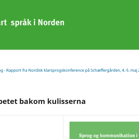
g - Rapport fra Nordisk klarsprogskonference på Schæffergården, 4.-5. maj
arbetet bakom kulisserna