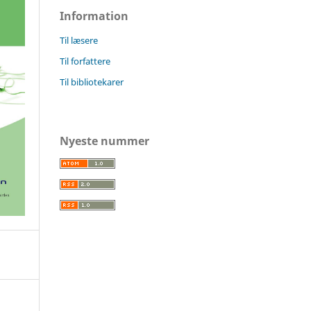
Information
Til læsere
Til forfattere
Til bibliotekarer
Nyeste nummer