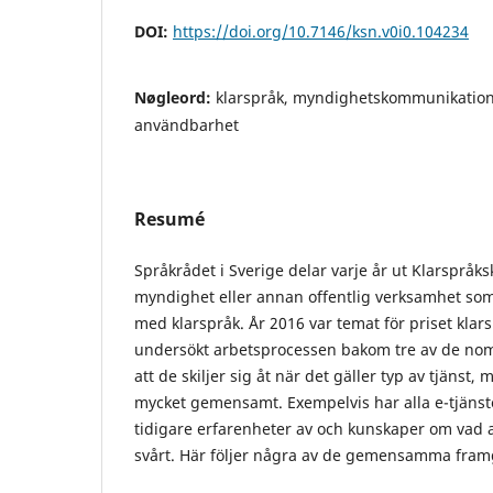
DOI:
https://doi.org/10.7146/ksn.v0i0.104234
Nøgleord:
klarspråk, myndighetskommunikation,
användbarhet
Resumé
Språkrådet i Sverige delar varje år ut Klarspråkskr
myndighet eller annan offentlig verksamhet so
med klarspråk. År 2016 var temat för priset klarsp
undersökt arbetsprocessen bakom tre av de nom
att de skiljer sig åt när det gäller typ av tjänst
mycket gemensamt. Exempelvis har alla e-tjänste
tidigare erfarenheter av och kunskaper om vad 
svårt. Här följer några av de gemensamma fram