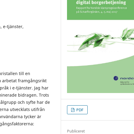
 e-tjänster,
istallen till en
m arbetat framgångsrikt
råk i e-tjänster. Jag har
inerade bidragen. Trots
, målgrupp och syfte har de
rna utvecklats utifrån
PDF
användarna tycker är
gångsfaktorerna:
Publiceret