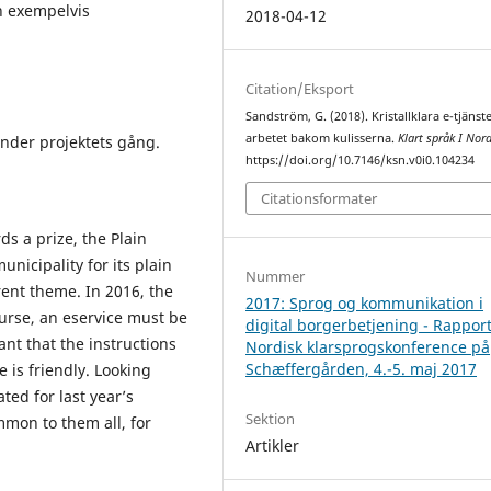
n exempelvis
2018-04-12
Citation/Eksport
Sandström, G. (2018). Kristallklara e-tjänste
arbetet bakom kulisserna.
Klart språk I Nor
under projektets gång.
https://doi.org/10.7146/ksn.v0i0.104234
Citationsformater
s a prize, the Plain
unicipality for its plain
Nummer
rent theme. In 2016, the
2017: Sprog og kommunikation i
urse, an eservice must be
digital borgerbetjening - Rapport
tant that the instructions
Nordisk klarsprogskonference på
Schæffergården, 4.-5. maj 2017
 is friendly. Looking
ed for last year’s
Sektion
mmon to them all, for
Artikler