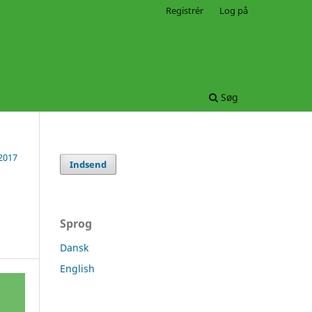
Registrér
Log på
Søg
 2017
Indsend
Sprog
Dansk
English