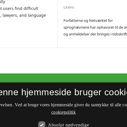
lly
Licens
users find difficult
s, lawyers, and language
Forfatterne og Netværket for
sprognævnene har ophavsret til de ar
og anmeldelser der bringes i tidsskrift
enne hjemmeside bruger cooki
velsen. Ved at bruge vores hjemmeside giver du samtykke til alle c
cookiepolitik
Absolut nødvendige