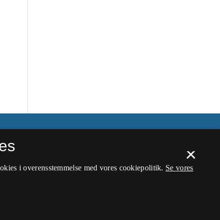
es
×
ookies i overensstemmelse med vores cookiepolitik.
Se vores