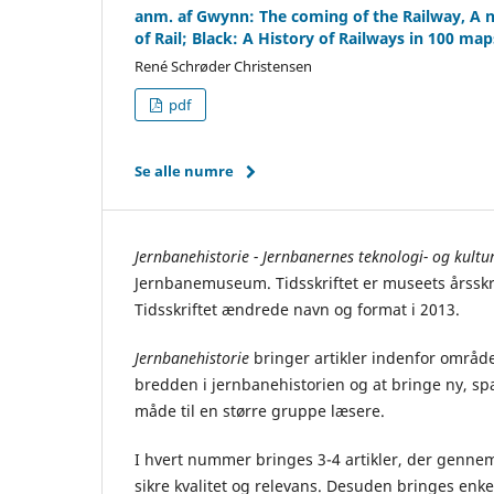
anm. af Gwynn: The coming of the Railway, A n
of Rail; Black: A History of Railways in 100 map
René Schrøder Christensen
pdf
Se alle numre
Jernbanehistorie - Jernbanernes teknologi- og kultur
Jernbanemuseum. Tidsskriftet er museets årsskri
Tidsskriftet ændrede navn og format i 2013.
Jernbanehistorie
bringer artikler indenfor område
bredden i jernbanehistorien og at bringe ny, s
måde til en større gruppe læsere.
I hvert nummer bringes 3-4 artikler, der genne
sikre kvalitet og relevans. Desuden bringes enk