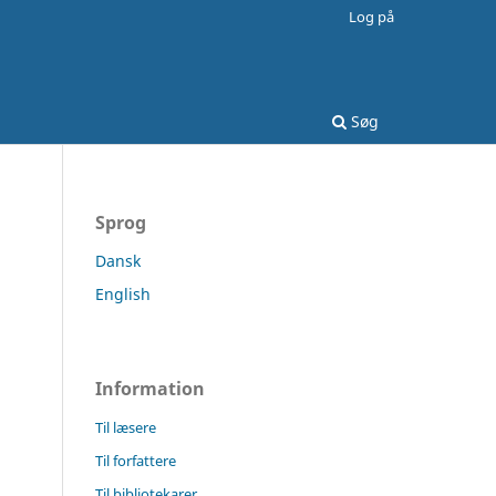
Log på
Søg
Sprog
Dansk
English
Information
Til læsere
Til forfattere
Til bibliotekarer