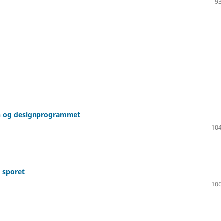
93
sen og designprogrammet
104
 sporet
106