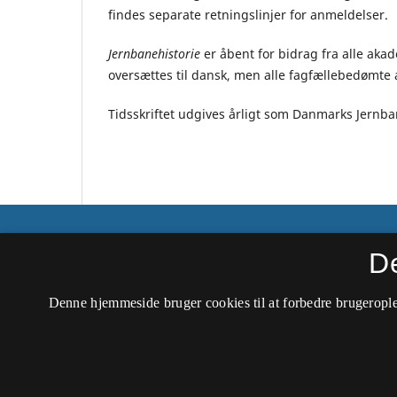
findes separate retningslinjer for anmeldelser.
Jernbanehistorie
er åbent for bidrag fra alle aka
oversættes til dansk, men alle fagfællebedømte a
Tidsskriftet udgives årligt som Danmarks Jernba
Jernbanehistorie
D
ISSN 2245-9499 (Trykt)
Denne hjemmeside bruger cookies til at forbedre brugerople
ISSN 2446-323X (Online)
Tilgængelighedserklæring