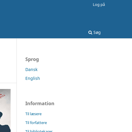
Log på
Søg
Sprog
Dansk
English
Information
Til læsere
Til forfattere
Til bibliotekarer