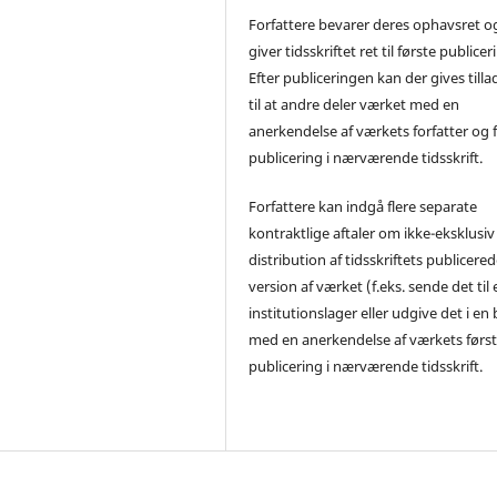
Forfattere bevarer deres ophavsret o
giver tidsskriftet ret til første publicer
Efter publiceringen kan der gives tilla
til at andre deler værket med en
anerkendelse af værkets forfatter og 
publicering i nærværende tidsskrift.
Forfattere kan indgå flere separate
kontraktlige aftaler om ikke-eksklusiv
distribution af tidsskriftets publicere
version af værket (f.eks. sende det til 
institutionslager eller udgive det i en
med en anerkendelse af værkets førs
publicering i nærværende tidsskrift.