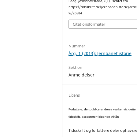
i dag.
Jernbanehistorie
,
1
(1). Hentet fra
https://tidsskrift.dk/jernbanehistorie/artic
w/26884
Citationsformater
Nummer
Årg. 1 (2013): Jernbanehistorie
Sektion
Anmeldelser
Licens
Forfattere, der publicerer deres værker via dette
tidsskrift, accepterer følgende vilkår:
Tidsskrift og forfattere deler ophavsr