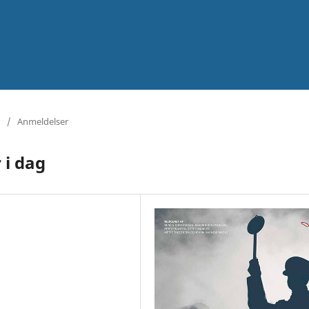
/
Anmeldelser
 i dag