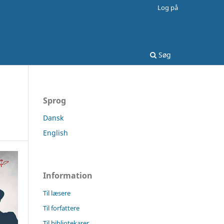
Log på
Søg
Sprog
Dansk
English
Information
Til læsere
Til forfattere
Til bibliotekarer