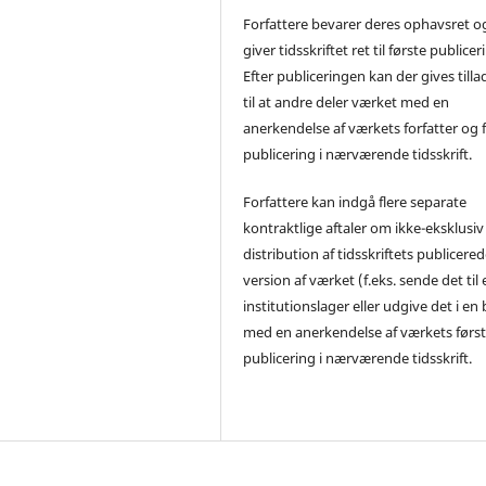
Forfattere bevarer deres ophavsret o
giver tidsskriftet ret til første publicer
Efter publiceringen kan der gives tilla
til at andre deler værket med en
anerkendelse af værkets forfatter og 
publicering i nærværende tidsskrift.
Forfattere kan indgå flere separate
kontraktlige aftaler om ikke-eksklusiv
distribution af tidsskriftets publicere
version af værket (f.eks. sende det til 
institutionslager eller udgive det i en
med en anerkendelse af værkets førs
publicering i nærværende tidsskrift.