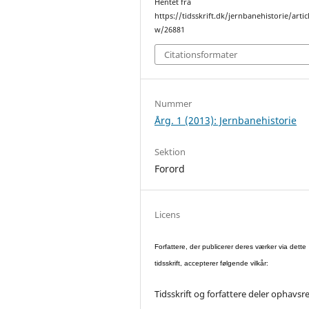
Hentet fra
https://tidsskrift.dk/jernbanehistorie/artic
w/26881
Citationsformater
Nummer
Årg. 1 (2013): Jernbanehistorie
Sektion
Forord
Licens
Forfattere, der publicerer deres værker via dette
tidsskrift, accepterer følgende vilkår:
Tidsskrift og forfattere deler ophavsr