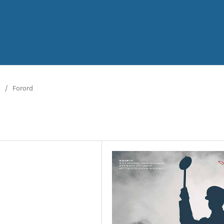
/
Forord