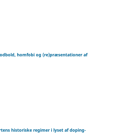
efodbold, homfobi og (re)præsentationer af
ens historiske regimer i lyset af doping-