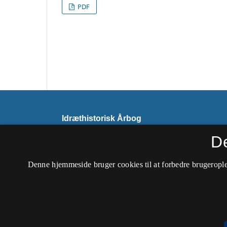
PDF
Idræthistorisk Årbog
ISSN 0900-8632 (Trykt)
D
ISSN 2246-6452 (Online)
Denne hjemmeside bruger cookies til at forbedre brugerople
Tidsskriftet udkommer ikke længere. Det er fo
Tilgængelighedserklæring