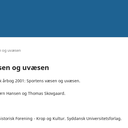
en og uvæsen
æsen og uvæsen
sk årbog 2001: Sportens væsen og uvæsen.
Jørn Hansen og Thomas Skovgaard.
storisk Forening - Krop og Kultur. Syddansk Universitetsforlag.