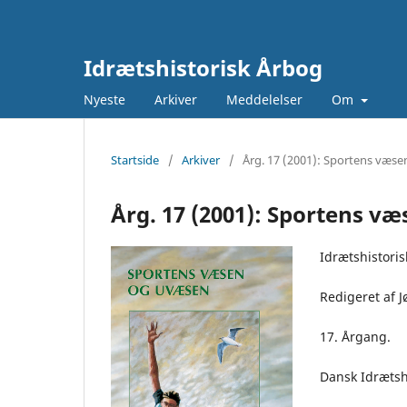
Idrætshistorisk Årbog
Nyeste
Arkiver
Meddelelser
Om
Startside
/
Arkiver
/
Årg. 17 (2001): Sportens væs
Årg. 17 (2001): Sportens v
Idrætshistori
Redigeret af 
17. Årgang.
Dansk Idrætshi