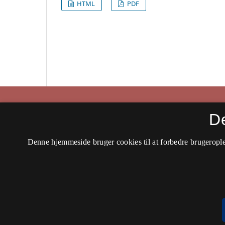
HTML
PDF
Historisk Tidsskrift
D
ISSN 0106-4991 (Trykt)
Denne hjemmeside bruger cookies til at forbedre brugerople
ISSN 2597-0666 (Online)
Tilgængelighedserklæring