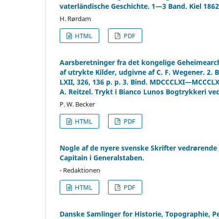
vaterländische Geschichte. 1—3 Band. Kiel 186
H. Rørdam
HTML
PDF
Aarsberetninger fra det kongelige Geheimearch
af utrykte Kilder, udgivne af C. F. Wegener.
LXII, 326, 136 p. p. 3. Bind. MDCCCLXI—MCCCLXV
A. Reitzel. Trykt i Bianco Lunos Bogtrykkeri ved
P. W. Becker
HTML
PDF
Nogle af de nyere svenske Skrifter vedrørende
Capitain i Generalstaben.
- Redaktionen
HTML
PDF
Danske Samlinger for Historie, Topographie, Per