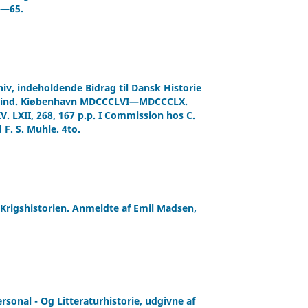
2—65.
iv, indeholdende Bidrag til Dansk Historie
 2. Bind. Kiøbenhavn MDCCCLVI—MDCCCLX.
. LXII, 268, 167 p.p. I Commission hos C.
 F. S. Muhle. 4to.
 Krigshistorien. Anmeldte af Emil Madsen,
sonal - Og Litteraturhistorie, udgivne af