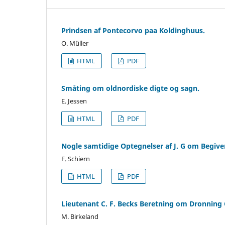
Prindsen af Pontecorvo paa Koldinghuus.
O. Müller
HTML
PDF
Småting om oldnordiske digte og sagn.
E. Jessen
HTML
PDF
Nogle samtidige Optegnelser af J. G om Begive
F. Schiern
HTML
PDF
Lieutenant C. F. Becks Beretning om Dronning
M. Birkeland