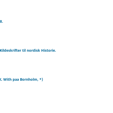
8.
ldeskrifter til nordisk Historie.
 K. With paa Bornholm, *)