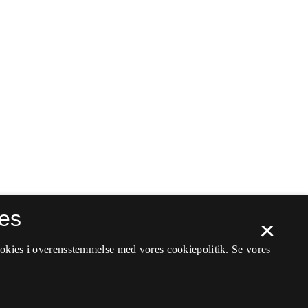
es
×
ookies i overensstemmelse med vores cookiepolitik.
Se vores