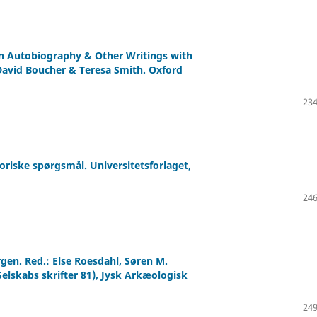
n Autobiography & Other Writings with
 David Boucher & Teresa Smith. Oxford
234
oriske spørgsmål. Universitetsforlaget,
246
gen. Red.: Else Roesdahl, Søren M.
lskabs skrifter 81), Jysk Arkæologisk
249