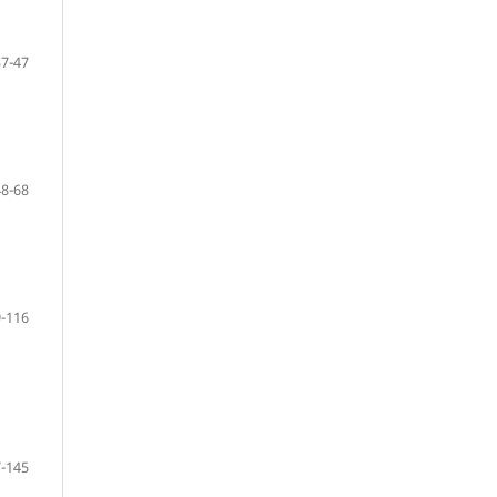
37-47
48-68
-116
-145