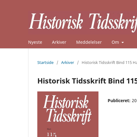
Nyeste
Arkiver
Meddelelser
Om
Startside
/
Arkiver
/
Historisk Tidsskrift Bind 115 H
Historisk Tidsskrift Bind 11
Publiceret:
20