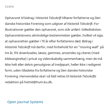
Licens
Ophavsret til bidrag i
Historisk Tidsskrift
tilhører forfatterne og Den
danske historiske Forening som udgiver af
Historisk Tidsskrift
. For
illustrationer gælder den ophavsret, som står anført i billedteksten.
Ophavsretslovens almindelige bestemmelser gælder, hvilket vil sige,
at ophavsretten gælder i 70 år efter forfatterens død. Bidrag i
Historisk Tidsskrift
må derfor, med forbehold for en ”moving wall” på
tre år, frit downloades, læses, gemmes, anvendes og citeres (med
kildeangivelse) i privat og videnskabelig sammenhæng, men de må
ikke helt eller delvis genudgives af tredjepart, heller ikke i redigeret
form, uden tilladelse fra forfatterne og Den danske historiske
Forening. Henvendelse skal i så fald rettes til
Historisk Tidsskrifts
redaktion på histtid@hum.ku.dk.
Open Journal Systems