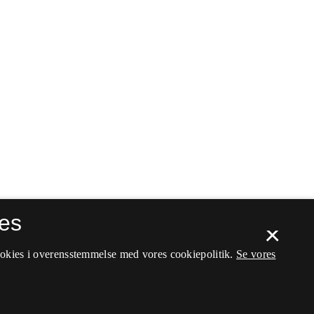
es
×
ookies i overensstemmelse med vores cookiepolitik.
Se vores