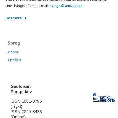
Line Hvingel på denne mail:
hvingel@land.aau.dk
.
Læs mere
Sprog
Dansk
English
Geoforum
Perspektiv
ISSN 1601-8796
(Trykt)
ISSN 2245-8433
(Online)