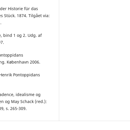
der Historie für das
Stück. 1874. Tilgået via:
].
 bind 1 og 2. Udg. af
97.
Pontoppidans
ring. København 2006.
 Henrik Pontoppidans
adence, idealisme og
sen og May Schack (red.):
9, s. 265-309.