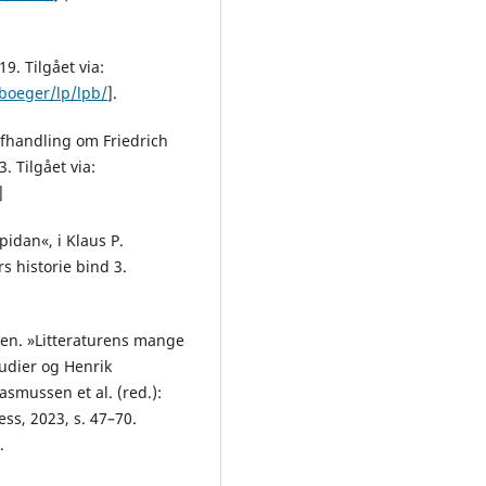
9. Tilgået via:
boeger/lp/lpb/
].
Afhandling om Friedrich
. Tilgået via:
]
idan«, i Klaus P.
s historie bind 3.
sen. »Litteraturens mange
tudier og Henrik
asmussen et al. (red.):
ss, 2023, s. 47–70.
.