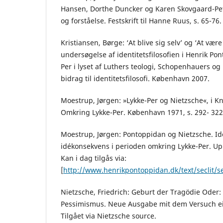
Hansen, Dorthe Duncker og Karen Skovgaard-Pet
og forståelse. Festskrift til Hanne Ruus, s. 65-7
Kristiansen, Børge: ‘At blive sig selv’ og ‘At være 
undersøgelse af identitetsfilosofien i Henrik P
Per i lyset af Luthers teologi, Schopenhauers og N
bidrag til identitetsfilosofi. København 2007.
Moestrup, Jørgen: »Lykke-Per og Nietzsche«, i Kn
Omkring Lykke-Per. København 1971, s. 292- 322
Moestrup, Jørgen: Pontoppidan og Nietzsche.
idékonsekvens i perioden omkring Lykke-Per. Upu
Kan i dag tilgås via:
[
http://www.henrikpontoppidan.dk/text/seclit/
Nietzsche, Friedrich: Geburt der Tragödie Ode
Pessimismus. Neue Ausgabe mit dem Versuch eine
Tilgået via Nietzsche source.