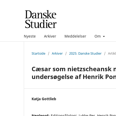
Nyeste
Arkiver
Meddelelser
Om
Startside
/
Arkiver
/
2025: Danske Studier
/
Artik
Cæsar som nietzscheansk mo
undersøgelse af Henrik Po
Katja Gottlieb
Nøgleord:
Editionsfilologi, Lykke-Per, Henrik Po