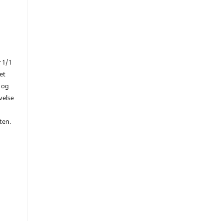
r 1/1
et
 og
ivelse
ten.