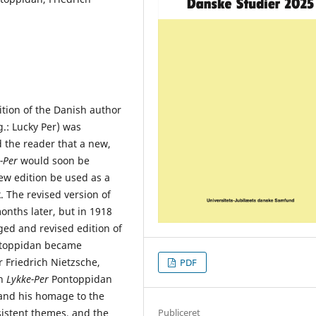
ition of the Danish author
g.: Lucky Per) was
 the reader that a new,
-Per
would soon be
ew edition be used as a
. The revised version of
nths later, but in 1918
ed and revised edition of
ontoppidan became
 Friedrich Nietzsche,
PDF
In
Lykke-Per
Pontoppidan
 and his homage to the
nsistent themes, and the
Publiceret