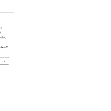
sk
f
dier
,
/view/1