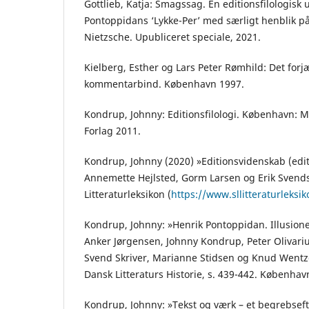
Gottlieb, Katja: Smagssag. En editionsfilologisk
Pontoppidans ‘Lykke-Per’ med særligt henblik på
Nietzsche. Upubliceret speciale, 2021.
Kielberg, Esther og Lars Peter Rømhild: Det forj
kommentarbind. København 1997.
Kondrup, Johnny: Editionsfilologi. København
Forlag 2011.
Kondrup, Johnny (2020) »Editionsvidenskab (editio
Annemette Hejlsted, Gorm Larsen og Erik Svends
Litteraturleksikon (
https://www.sllitteraturleksik
Kondrup, Johnny: »Henrik Pontoppidan. Illusioner
Anker Jørgensen, Johnny Kondrup, Peter Olivari
Svend Skriver, Marianne Stidsen og Knud Wentze
Dansk Litteraturs Historie, s. 439-442. Københav
Kondrup, Johnny: »Tekst og værk – et begrebseft