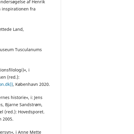
 undersøgelse af Henrik
 inspirationen fra
ættede Land,
: Museum Tusculanums
nsfilologi)«, i
en (red.):
on.dk))
, København 2020.
nes historie«, i: Jens
us, Bjarne Sandstrøm,
l (red.): Hovedsporet.
n 2005.
ersyn«, i Anne Mette