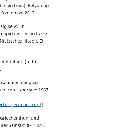
ersen (red.): Betydning
6. København 2013.
sig selv’. En
ontoppidans roman Lykke-
ietzsches filosofi. Et
ut Ahnlund (red.):
.
 Idésammenhæng og
bliceret speciale: 1967.
secboeger/moestrup/
]
r: Griechenthum und
r Selbstkritik. 1878.