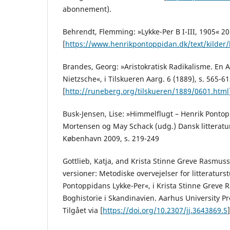
abonnement).
Behrendt, Flemming: »Lykke-Per B I-III, 1905« 201
[
https://www.henrikpontoppidan.dk/text/kilder/
Brandes, Georg: »Aristokratisk Radikalisme. En 
Nietzsche«, i Tilskueren Aarg. 6 (1889), s. 565-613
[
http://runeberg.org/tilskueren/1889/0601.html
Busk-Jensen, Lise: »Himmelflugt – Henrik Pontopp
Mortensen og May Schack (udg.) Dansk litteratur
København 2009, s. 219-249
Gottlieb, Katja, and Krista Stinne Greve Rasmus
versioner: Metodiske overvejelser for litteraturs
Pontoppidans Lykke-Per«, i Krista Stinne Greve R
Boghistorie i Skandinavien. Aarhus University Pre
Tilgået via [
https://doi.org/10.2307/jj.3643869.5
]