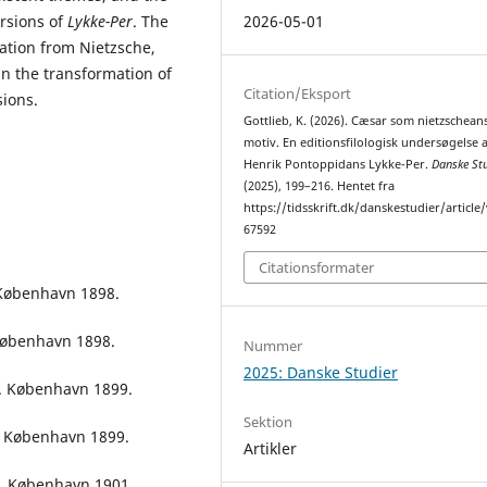
ersions of
Lykke-Per
. The
2026-05-01
ration from Nietzsche,
in the transformation of
Citation/Eksport
sions.
Gottlieb, K. (2026). Cæsar som nietzschean
motiv. En editionsfilologisk undersøgelse a
Henrik Pontoppidans Lykke-Per.
Danske Stu
(2025), 199–216. Hentet fra
https://tidsskrift.dk/danskestudier/article
67592
Citationsformater
 København 1898.
 København 1898.
Nummer
2025: Danske Studier
d. København 1899.
Sektion
. København 1899.
Artikler
k. København 1901.