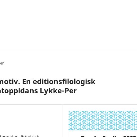
ler
tiv. En editionsfilologisk
ntoppidans Lykke-Per
ntoppidan, Friedrich