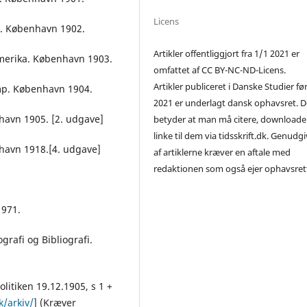
Licens
e. København 1902.
Artikler offentliggjort fra 1/1 2021 er
Amerika. København 1903.
omfattet af CC BY-NC-ND-Licens.
Artikler publiceret i Danske Studier fø
amp. København 1904.
2021 er underlagt dansk ophavsret. D
havn 1905. [2. udgave]
betyder at man må citere, downloade
linke til dem via tidsskrift.dk. Genudg
nhavn 1918.[4. udgave]
af artiklerne kræver en aftale med
redaktionen som også ejer ophavsret
1971.
grafi og Bibliografi.
litiken 19.12.1905, s 1 +
k/arkiv/
] (Kræver