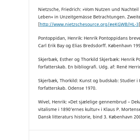
Nietzsche, Friedrich: »Vom Nutzen und Nachteil 
Leben« in Unzeitgemässe Betrachtungen. Zweites 
[
http://www.nietzschesource.org/#eKGWB/HL-3
Pontoppidan, Henrik: Henrik Pontoppidans breve,
Carl Erik Bay og Elias Bredsdorff. København 19
Skjerbæk, Esther og Thorkild Skjerbæk: Henrik 
forfatterskab. En bibliografi. Udg. af: René Her
Skjerbæk, Thorkild: Kunst og budskab: Studier i
forfatterskab. Odense 1970.
Wivel, Henrik: »Det sjælelige gennembrud – Dek
vitalisme i 1890’ernes kultur« i Klaus P. Morten
Dansk litteraturs historie, bind 3. København 200