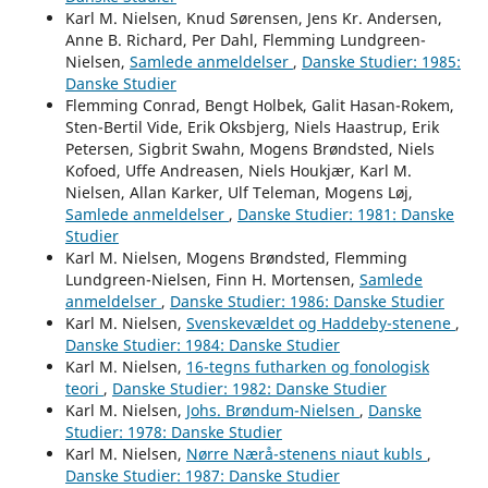
Karl M. Nielsen, Knud Sørensen, Jens Kr. Andersen,
Anne B. Richard, Per Dahl, Flemming Lundgreen-
Nielsen,
Samlede anmeldelser
,
Danske Studier: 1985:
Danske Studier
Flemming Conrad, Bengt Holbek, Galit Hasan-Rokem,
Sten-Bertil Vide, Erik Oksbjerg, Niels Haastrup, Erik
Petersen, Sigbrit Swahn, Mogens Brøndsted, Niels
Kofoed, Uffe Andreasen, Niels Houkjær, Karl M.
Nielsen, Allan Karker, Ulf Teleman, Mogens Løj,
Samlede anmeldelser
,
Danske Studier: 1981: Danske
Studier
Karl M. Nielsen, Mogens Brøndsted, Flemming
Lundgreen-Nielsen, Finn H. Mortensen,
Samlede
anmeldelser
,
Danske Studier: 1986: Danske Studier
Karl M. Nielsen,
Svenskevældet og Haddeby-stenene
,
Danske Studier: 1984: Danske Studier
Karl M. Nielsen,
16-tegns futharken og fonologisk
teori
,
Danske Studier: 1982: Danske Studier
Karl M. Nielsen,
Johs. Brøndum-Nielsen
,
Danske
Studier: 1978: Danske Studier
Karl M. Nielsen,
Nørre Nærå-stenens niaut kubls
,
Danske Studier: 1987: Danske Studier