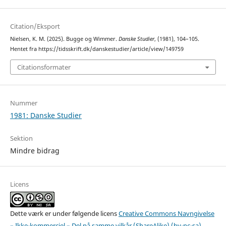
Citation/Eksport
Nielsen, K. M. (2025). Bugge og Wimmer.
Danske Studier
, (1981), 104–105.
Hentet fra https://tidsskrift.dk/danskestudier/article/view/149759
Citationsformater
Nummer
1981: Danske Studier
Sektion
Mindre bidrag
Licens
Dette værk er under følgende licens
Creative Commons Navngivelse
– Ikke-kommerciel – Del på samme vilkår (ShareAlike) (by-nc-sa)
.