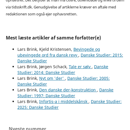
ophavsret. Det betyder at man må citere, downloade og linke til dem
via tidsskrift.dk. Genudgivelse af artiklerne kræver en aftale med
redaktionen som også ejer ophavsretten.
Mest læste artikler af samme forfatter(e)
Lars Brink, Kjeld Kristensen,
Bevingede og
ubevingede ord fra dansk revy
,
Danske Studier: 2015:
Danske Studier
Lars Brink, Jørgen Schack,
Tale er sølv
,
Danske
Studier: 2014: Danske Studier
Lars Brink,
Nyt om 'der'
,
Danske Studier: 2005:
Danske Studier
Lars Brink,
Den danske der-konstruktion
,
Danske
Studier: 1997: Danske Studier
Lars Brink,
Infortis-a i middelskånsk
,
Danske Studier:
2025: Danske Studier
Nyeste nummer