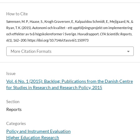
How to Cite
Sørensen, M. P., Haase, S., Krogh Graversen, E., Kalpazidou Schmidt, E., Mejlgaard, N., &
Ryan, T. K. (2015). Autonomi och kvalitet - ett uppföljningsprojekt om implementering
och effekter av två högskolereformer i Sverige. Huvudrapport.
CFA Scientific Reports
,
6
(1), 162–200. https://doi.org/10.7146/cfasr.v6i1.150973
More Citation Formats
Issue
Vol. 6 No. 1 (2015): Backlog: Publications from the Danish Centre
for Studies in Research and Research Policy, 2015
Section
Reports
Categories
Policy and Instrument Evaluation
Higher Education Research