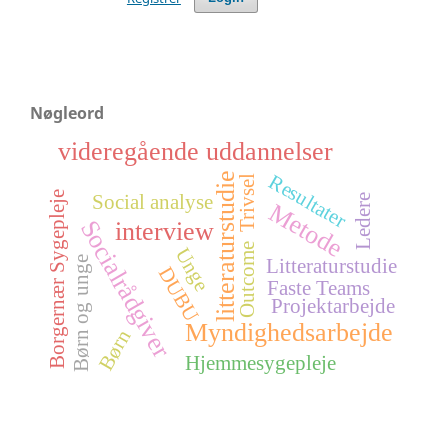
Nøgleord
videregående uddannelser
litteraturstudie
Resultater
Trivsel
Borgernær Sygepleje
Social analyse
Ledere
Metode
Socialrådgiver
interview
Outcome
Unge
Børn og unge
Litteraturstudie
DUBU
Faste Teams
Projektarbejde
Myndighedsarbejde
Børn
Hjemmesygepleje