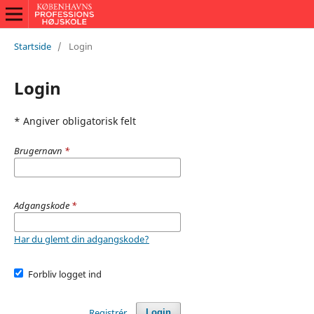
Startside
/
Login
Login
* Angiver obligatorisk felt
Brugernavn
*
Adgangskode
*
Har du glemt din adgangskode?
Forbliv logget ind
Registrér
Login