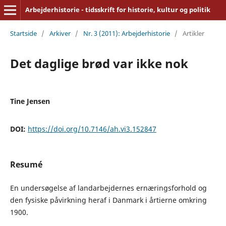
Arbejderhistorie - tidsskrift for historie, kultur og politik
Startside
/
Arkiver
/
Nr. 3 (2011): Arbejderhistorie
/
Artikler
Det daglige brød var ikke nok
Tine Jensen
DOI:
https://doi.org/10.7146/ah.vi3.152847
Resumé
En undersøgelse af landarbejdernes ernæringsforhold og
den fysiske påvirkning heraf i Danmark i årtierne omkring
1900.