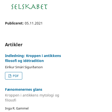
Publiceret:
05.11.2021
Artikler
Indledning: Kroppen i antikkens
filosofi og idétradition
Eiríkur Smári Sigurðarson
PDF
Fænomenernes glans
Kroppen i antikkens mytologi og
filosofi
Inga R. Gammel