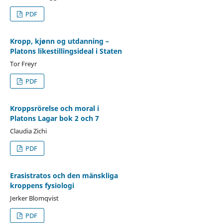
PDF
Kropp, kjønn og utdanning –
Platons likestillingsideal i Staten
Tor Freyr
PDF
Kroppsrörelse och moral i
Platons Lagar bok 2 och 7
Claudia Zichi
PDF
Erasistratos och den mänskliga
kroppens fysiologi
Jerker Blomqvist
PDF